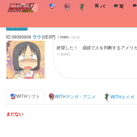
バ
写
ラウ
ID:39393939
ラウ
[0EXP] / men
1月1日
絶望した！ 成績で人を判断するアメリ
11月24日
WITHソフト
WITHマンガ・アニメ
WITHエイガ
まだない