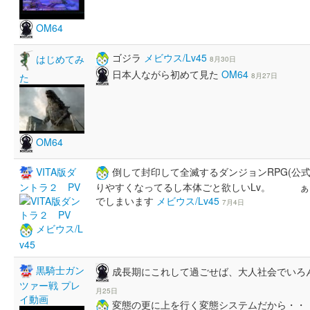
OM64
ゴジラ
メビウス/Lv45
はじめてみ
8月30日
日本人ながら初めて見た
OM64
8月27日
た
OM64
VITA版ダ
倒して封印して全滅するダンジョンRPG(公式
ントラ２ PV
りやすくなってるし本体ごと欲しいLv。 ぁ
でしまいます
メビウス/Lv45
7月4日
メビウス/L
v45
黒騎士ガン
成長期にこれして過ごせば、大人社会でいろ
ツァー戦 プレ
月25日
イ動画
変態の更に上を行く変態システムだから・・