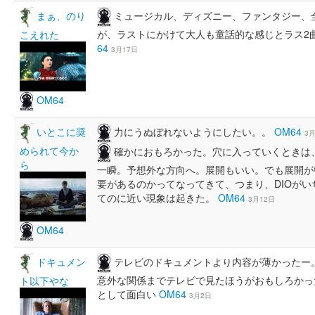
ミュージカル、ディズニー、ファンタジー、
まぁ、のり
が、ラストにかけて大人も童話的な感じとラス2
こえれた
64
3月17日
OM64
力にうぬぼれないようにしたい。。
OM64
いとこに奨
3
められて今か
確かにおもろかった。穴に入っていくときは
ら
一瞬。予想外な方向へ。展開もいい。でも展開が
要があるのかってなってきて、つまり、DIOが
てのに近い現象は起きた。
OM64
3月12日
OM64
テレビのドキュメントより内容が薄かったー
ドキュメン
意外な関係までテレビで見たほうがおもしろかっ
ト以下やな
として面白い
OM64
3月2日