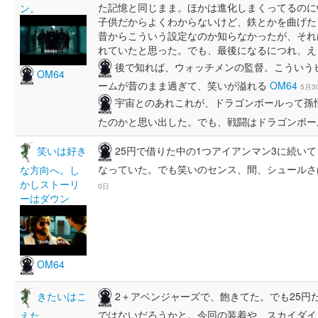
た記憶と同じまま。ほかは進化しまくってるのに
ン。
子供だからよくわからないけど、鉄とかを曲げた
昔からこういう設定なのか知らなかったが、それ
れていたと思った。でも、最後になるにつれ、
後で知れば、ウォッチメンの監督。こういう
OM64
ームが昔のまま過ぎて、笑いが溢れる
OM64
5月3
宇宙とのあれこれが、ドラゴンボールって孫
たのかと思い出した。でも、戦闘はドラゴンボ
25円で借りた中の1つアイアンマン3に続い
笑いは好き
なっていた。でも笑いのセンス、間、シュール
な方向へ。し
かしストーリ
0日
ーはダウン
OM64
2＋アベンジャーズで、飽きてた。でも25円
きたいはこ
ではないだろうかと。今回の装着や、スカイダイ
えた