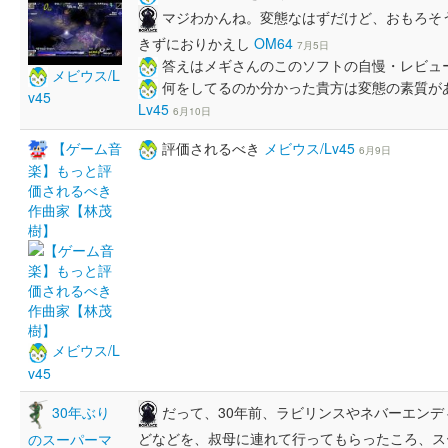
マジわかんね。変態なはずだけど、おもろそ
きずにおりかえし
OM64
7月5日
答えはメギさんのこのソフトの自慢・レビュ
メビウス/L
何をしてるのか分かった貴方は変態の素質が
v45
Lv45
6月10日
【ゲーム音
評価されるべき
メビウス/Lv45
6月9日
楽】もっと評
価されるべき
作曲家【林茂
樹】
メビウス/L
v45
だって、30年前、ラビリンスやネバーエン
30年ぶり
どなどを、叔母に連れて行ってもらったころ、ス
のスーパーマ