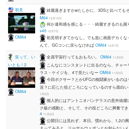
初見
綺麗過ぎますかwたしかに、3DSと比べても
M64
12月13日
何か違和感を感じる・・・綺麗すぎるのも困
v45
12月7日
OM64
初見弱すぎてかなし。でも急に画面デカくな
んて、GCコンに戻らなければ
OM64
12月7日
全員宇宙行ってもおもろい。
OM64
笑って、い
11月2日
いとも！2
こんなにコンスタントに出るのなら、チャー
ラス・ケイジを、4で見たいなー
OM64
11月2日
今回ボクサー？とかUFCの格闘家がいるの
況？に応じた役どころになっているのすら面白
OM64
1月2日
個人的にはアントニオバンデラスの意外抜擢
ク級の感動と、そして、その役どころに興奮で
4
11月2日
公開日には見れず、本日。慣れから、1,2の
まってみると、リーサルウェポンとか知らないメ