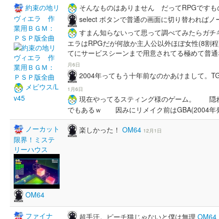
約束の地リ
そんなものはありません だってRPGです
ヴィエラ 作
select ボタンで普通の画面に切り替われば
業用ＢＧＭ：
すまん知らないって思って調べてみたらガ
ＰＳＰ版全曲
エラはRPGだが何故か主人公以外ほぼ女性(8割
てにサービスシーンまで用意されてる極めて普通な
月6日
2004年ってもう十年前なのかあけまして。
メビウス/L
1月6日
v45
現在やってるスティング様のゲーム。 隠
でもあるｗ 因みにリメイク前はGBA(2004年
ノーカット
楽しかった！
OM64
12月1日
限界！ミステ
リーハウス
OM64
ファイナ
超手汗。ピーチ猫じゃないと僕は無理
OM64