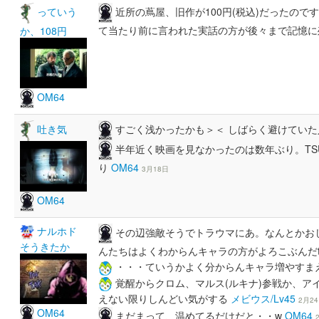
近所の蔦屋、旧作が100円(税込)だったのです
っていう
て当たり前に言われた実話の方が後々まで記憶
か、108円
OM64
すごく浅かったかも＞＜ しばらく避けてい
吐き気
半年近く映画を見なかったのは数年ぶり。TS
り
OM64
3月18日
OM64
ナルホド
その辺強敵そうでトラウマにあ。なんとかお
そうきたか
んたちはよくわからんキャラの方がよろこぶんだt
・・・ていうかよく分からんキャラ増やすま
覚醒からクロム、マルス(ルキナ)参戦か、ア
えない限りしんどい気がする
メビウス/Lv45
2月2
OM64
まだまって、温めてるだけだと・・w
OM64