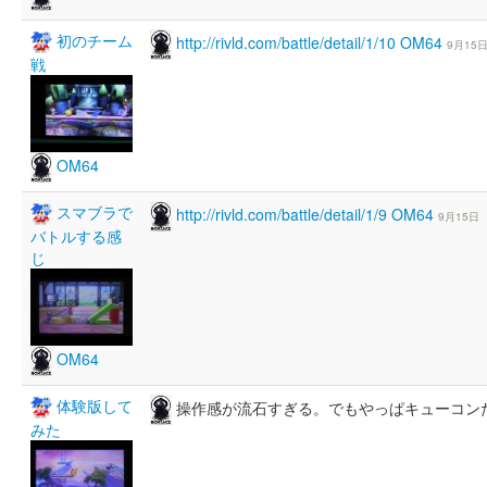
初のチーム
http://rivld.com/battle/detail/1/10
OM64
9月15
戦
OM64
スマブラで
http://rivld.com/battle/detail/1/9
OM64
9月15日
バトルする感
じ
OM64
体験版して
操作感が流石すぎる。でもやっぱキューコン
みた