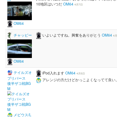
10地区はいつだ
OM64
4月7日
OM64
いよいよですね。興奮をありがとう
OM64
チャッピー
4
OM64
テイルズオ
iPod入れます
OM64
4月5日
ブリバース
アレンジの方だけどかっこよくなってて良
後半ザコ戦BG
M
メビウス/L