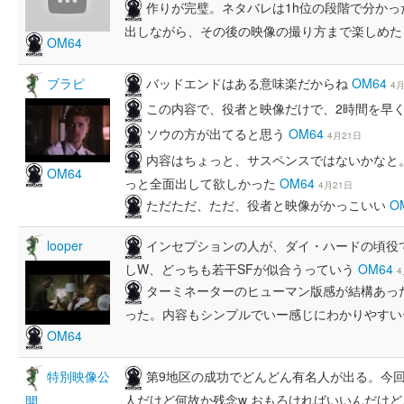
作りが完璧。ネタバレは1h位の段階で分か
出しながら、その後の映像の撮り方まで楽しめ
OM64
バッドエンドはある意味楽だからね
OM64
ブラピ
4
この内容で、役者と映像だけで、2時間を早
ソウの方が出てると思う
OM64
4月21日
内容はちょっと、サスペンスではないかなと
OM64
っと全面出して欲しかった
OM64
4月21日
ただただ、ただ、役者と映像がかっこいい
O
インセプションの人が、ダイ・ハードの頃役
looper
しW、どっちも若干SFが似合うっていう
OM64
4
ターミネーターのヒューマン版感が結構あっ
った。内容もシンプルでいー感じにわかりやす
OM64
第9地区の成功でどんどん有名人が出る。今
特別映像公
人だけど何故か残念w おもろければいいんだけ
開