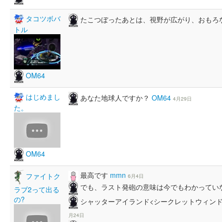
タコツボバ
たこつぼったあとは、視野が広がり、おもろ
トル
OM64
はじめまし
あなた地球人ですか？
OM64
4月29日
た。
OM64
最高です
mmn
ファイトク
6月4日
でも、ラスト発砲の意味は今でもわかってい
ラブ2って出る
の?
シャッターアイランド<シークレットウィンド
月24日