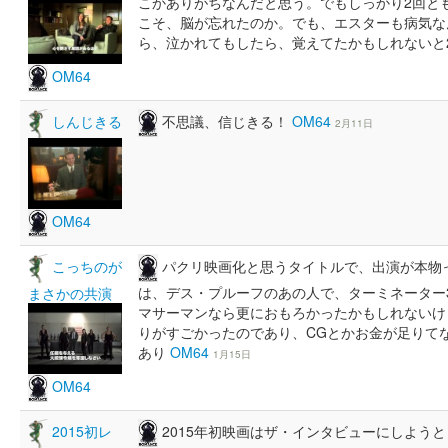
こかありがちなんだと思う。でもしっかり2回と
こそ、脳が忘れたのか。でも、エスターも病気な
ら、泣かれてもしたら、覚えてたかもしれないと
OM64
不思議、信じきる！
OM64
しんじきる
2月11日
OM64
パクリ映画化と思うタイトルで、出演が本物
こっちのが
は、デス・プルーフのあの人で、ターミネーター
まさかの共演
マサーマンなら更におもろかったかもしれないけ
りがすごかったのであり、CGとかお金が足りて
あり
OM64
1月15日
OM64
2015年初映画はザ・インタビューにしよう
2015初レ