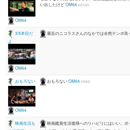
い出したけど
OM64
4月12日
OM64
最近のニコラスさんのなかでは全然テンポ良
3/5本目だ
よ
OM64
おもろない
OM64
おもろない
4月9日
OM64
映画鑑賞生活復帰へのリハビリにはいい。ポ
映画生活も