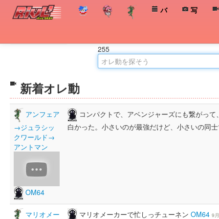
バ
写
オレ動とは
255
新着オレ動
コンパクトで、アベンジャーズにも繋がって
アンフェア
白かった。小さいのが最強だけど、小さいの同
→ジュラシッ
クワールド→
アントマン
OM64
マリオメーカーで忙しっチューネン
OM64
マリオメー
9