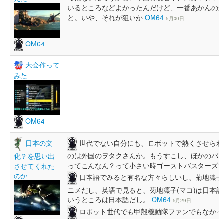
いるところなどよかったんだけど、一番あかんの
と。いや、それが狙いか
OM64
5月30日
OM64
大会作って
みた
OM64
世代でない自分にも、ロボットで熱くさせら
日本の文
のは外国のヲタクさんか。もうすこし、ほかのパ
化？を思い出
ってこんなん？って小さい時ゴーストバスター
させてくれた
のか
日本語でみると有名な方々らしいし、菊地凛
ニメだし、英語で見ると、菊地凛子(マコ)は日
いうところは日本語だし。
OM64
5月29日
ロボット世代でも甲殻機動隊ファンでもなか