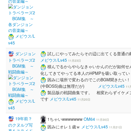
の音楽編～
メビウス/L
v45
ダンジョン
試しにやってみたらその辺に出てくる普通の
トラベラーズ2
メビウス/Lv45
11月23日
BGM集 ～
積んでるからやらなきゃいかんのだが如何せ
戦闘曲編～
化してきてやってる本人のHPMPを吸い取って
因みに場所で変わるのでこのBGM聞きたい！
(中BOSS)曲は無理だが)
メビウス/Lv45
11
製品版の戦闘曲集です。 相変わらずイケメン
です
メビウス/Lv45
11月20日
メビウス/L
v45
19年前？
1ちゃいwwwwwww
OM64
11月30日
のクヌルプ写
因みにオレ１歳ｗ
メビウス/Lv45
11月21日
真をスライド