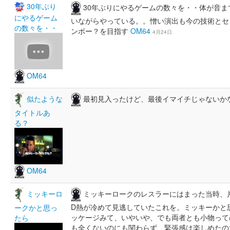
30年ぶり
30年ぶりにやるゲームの数々を・・体が音ま
にやるゲーム
いながらやっている。。憎い演出も今の技術とセ
の数々を・・
ンボー？を目指す
OM64
4月24日
OM64
最初見入ったけど、最後イマイチじゃないか
似たような
タイトルあ
る？
OM64
ミッキーロークのレスラーにはまった当時、
ミッキーロ
D熱が冷めて見逃していたこれを。ミッキーかと
ークかと思っ
ッケージみて、いやいや、でも両者とも小物って
たら
も全くないのにも関わらず、緊張感は楽しめたの