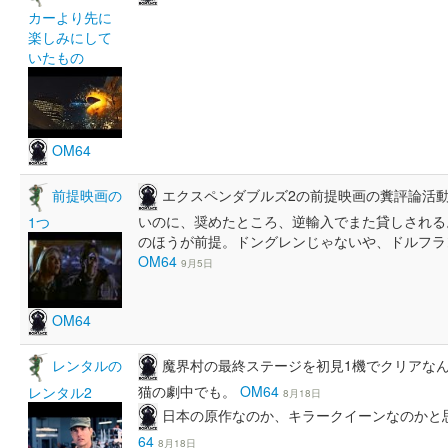
カーより先に
楽しみにして
いたもの
OM64
エクスペンダブルズ2の前提映画の糞評論活
前提映画の
いのに、奨めたところ、逆輸入でまた貸しされる。20
1つ
のほうが前提。ドングレンじゃないや、ドルフラ
OM64
9月5日
OM64
魔界村の最終ステージを初見1機でクリアな
レンタルの
猫の劇中でも。
OM64
レンタル2
8月18日
日本の原作なのか、キラークイーンなのかと
64
8月18日