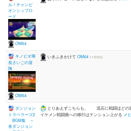
ル！チャンピ
オンシップロ
ード
OM64
キノピオ隊
いきふきかけて
OM64
11月30日
長さいごの冒
険
OM64
ダンジョン
とりあえずこちらも。 流石に戦闘ほどの
トラベラーズ2
イケメン戦闘曲への移行はテンション上がる
メビ
BGM集 ～
各ダンジョン