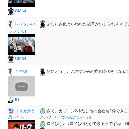
OM64
ぶしゅみ似といわれた後輩がいじられすぎて
レンタルの
レンタル1
OM64
急にどうしたんですかww 委員時代そうな感
予告編
51
リュカかと
さて、カプコン2枠だし他の会社も2枠でき
思ったら
とか？
メビウス/Lv45
6月16日
ロイ(人)ｖｓロイ(人外)ができる訳ですね、