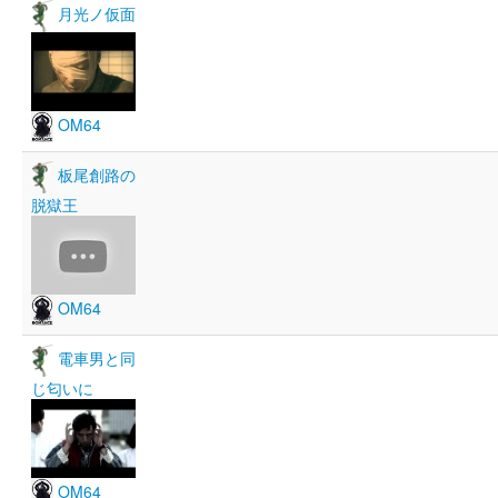
月光ノ仮面
OM64
板尾創路の
脱獄王
OM64
電車男と同
じ匂いに
OM64