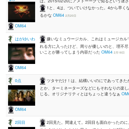
は。2015/02/20にアメトーークで知るという
1と、4は、ついていけなかった。4から早く
るかな
OM64
2月20日
OM64
嫌いなミュウージカル、これはミュージカル
はがゆいわ
れる方に入ったけど、周りが優しいのと、理不尽
いことが勝ってしまう内容だった
OM64
2月18日
OM64
ツタヤだけ！は、結構いいのにであってきた
0点
とか、ターミネーターズなどにもそれなりの楽し
じる。オリジナリティとはちょっと違うなぁ
OM
OM64
2回見た。間違えて。2回目も面白かったの
2回目