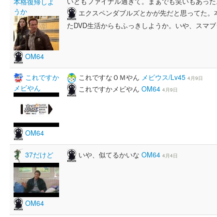
いともファイナル過ぎて。まぁでも笑いもあっ
本格復帰しよ
うか
エクスペンダブルズとかが先だと思ってた。
たDVD生活からもふっきしようか。いや、スマ
OM64
これですか
これですなＯＭやん
メビウス/Lv45
4月9日
メビやん
これですかメビやん
OM64
4月9日
OM64
いや、似てるかいな
OM64
37だけど
4月4日
OM64