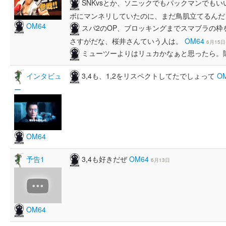
SNKvsとか、ソニックでもパックマンでも
ボにマンネリしていたのに、まだ鳥肌立てるんだ
OM64
スパ2のOP、ブロッキングまでスマブラの
さすがだな、桜井さんていう人は。
OM64
6月15日
ミューツーよりはリュカかなぁと思ったら。
3,4も、1,2をリスペクトしてたでしょって
O
インタビュ
ー
OM64
3,4も好きだぜ
OM64
予告1
6月13日
OM64