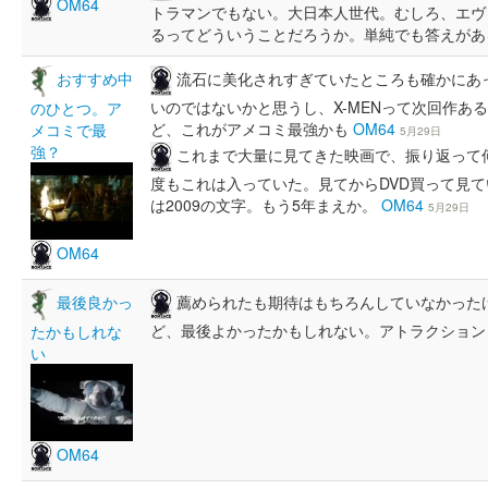
OM64
トラマンでもない。大日本人世代。むしろ、エヴ
るってどういうことだろうか。単純でも答えが
流石に美化されすぎていたところも確かにあ
おすすめ中
いのではないかと思うし、X-MENって次回作あ
のひとつ。ア
ど、これがアメコミ最強かも
OM64
メコミで最
5月29日
強？
これまで大量に見てきた映画で、振り返って
度もこれは入っていた。見てからDVD買って見
は2009の文字。もう5年まえか。
OM64
5月29日
OM64
薦められたも期待はもちろんしていなかった
最後良かっ
ど、最後よかったかもしれない。アトラクショ
たかもしれな
い
OM64