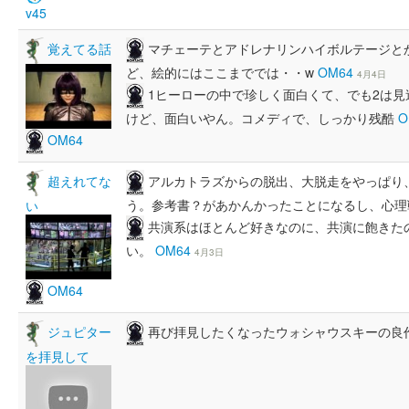
v45
マチェーテとアドレナリンハイボルテージと
覚えてる話
ど、絵的にはここまででは・・w
OM64
4月4日
1ヒーローの中で珍しく面白くて、でも2は
けど、面白いやん。コメディで、しっかり残酷
O
OM64
アルカトラズからの脱出、大脱走をやっぱり
超えれてな
う。参考書？があかんかったことになるし、心
い
共演系はほとんど好きなのに、共演に飽きた
い。
OM64
4月3日
OM64
再び拝見したくなったウォシャウスキーの良
ジュピター
を拝見して