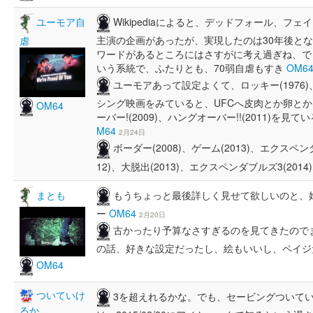
Wikipediaによると、デッドフォール、フ
ユーモア自
主演の企画があったが、実現したのは30年後とな
虐
ワードがあるところにはさすがに考え過ぎね、で
いう系統で、ふたりとも、70弱自虐もすき
OM6
ユーモアあって設定よくて、ロッキー(1976)
シング映画をみていると、UFCへ皮肉とか卵と
OM64
ーバー!(2009)、ハングオーバー!!(2011)
M64
2月24日
ボーダー(2008)、ゲーム(2013)、エクスペン
12)、大脱出(2013)、エクスペンダブルズ3(20
もうちょっと最後詳しく見せて欲しいのと、
まとも
ー
OM64
2月20日
古かったり予算なさすぎるのを見てきたので
の話、好きな設定だったし、絵もいいし、ペイ
OM64
ついていけ
3を超えれるかな。でも、セービングついて
るか