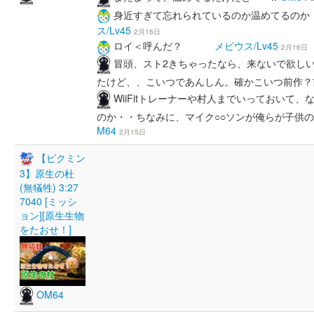
身近すぎて忘れられているのか温めてるのか
ス/Lv45
2月16日
ロイ＜呼んだ？
メビウス/Lv45
2月16日
冒頭、スト2きちゃったなら、来ないで欲し
たけど、、こいつであんしん。確かこいつ前作
WiiFitトレーナーや村人までいっておいて
のか・・ちなみに、マイク○○ソンが俺らが子供の
M64
2月15日
【ピクミン
3】原生の杜
(無犠牲) 3:27
7040 [ミッシ
ョン][原生生物
をたおせ！]
OM64