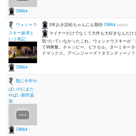
OM64
2年おき説松ちゃんにも期待
OM64
ウォシャウ
3月23日
スキー妹弟と
マイナーだけでなくて大作も大好きなんだけど
いう表記
気づいていなかったこれ。ウォシャウスキーが「
てW興奮。チャッピー。ピクセル。ターミネータ
ドマックス。アベンジャーズ？タランティーノ
OM64
既に今年や
ばいのにまた
やばい新作追
加
OM64