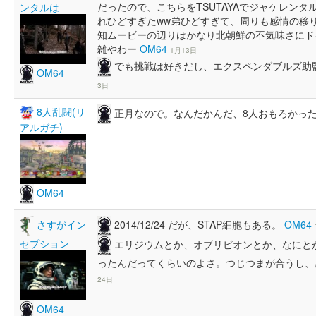
だったので、こちらをTSUTAYAでジャケレン
ンタルは
れひどすぎたww弟ひどすぎて、周りも感情の移
知ムービーの辺りはかなり北朝鮮の不気味さにド
雑やわー
OM64
1月13日
でも挑戦は好きだし、エクスペンダブルズ助
OM64
3日
8人乱闘(リ
正月なので。なんだかんだ、8人おもろかっ
アルガチ)
OM64
2014/12/24 だが、STAP細胞もある。
OM64
さすがイン
セプション
エリジウムとか、オブリビオンとか、なにと
ったんだってくらいのよさ。つじつまが合うし
24日
OM64