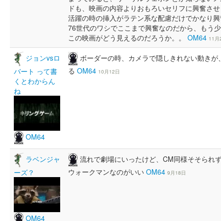
ドも、映画の内容よりおもろいセリフに興奮させ
活躍の時の挿入がラテン系な配慮だけでかなり興
76世代のワシでここまで興奮なのだから、もう
この映画がどう見えるのだろうか。。
OM64
11月
ボーダーの時、カメラで隠しきれない動きが
ジョンvsロ
る
OM64
バート って書
10月12日
くとわからん
ね
OM64
流れで劇場にいったけど、CM同様そそられず終
ラベンジャ
ウォークマンなのがいい
OM64
ーズ？
9月18日
OM64