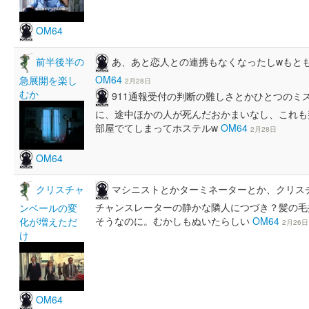
OM64
あ、あと恋人との連携もなくなったしwもと
前半後半の
OM64
急展開を楽し
2月28日
むか
911通報受付の判断の難しさとかひとつのミ
に、途中ほかの人が死んだおかまいなし、これも
部屋でてしまってホステルw
OM64
2月28日
OM64
マシニストとかターミネーターとか、クリス
クリスチャ
チャンスレーターの静かな隣人につづき？髪の毛
ンベールの変
そうなのに。むかしもぬいたらしい
OM64
化が増えただ
2月26日
け
OM64